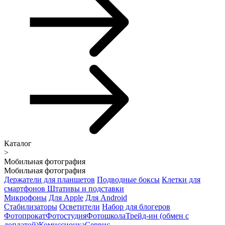
Каталог
>
Мобильная фотография
Мобильная фотография
Держатели для планшетов
Подводные боксы
Клетки для
смартфонов
Штативы и подставки
Микрофоны
Для Apple
Для Android
Стабилизаторы
Осветители
Набор для блогеров
Фотопрокат
Фотостудия
Фотошкола
Трейд-ин (обмен с
доплатой)
Комиссионка
Сервис