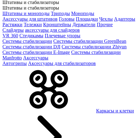
Штативы и стабилизаторы
Штативы и стабилизаторы
Штативы и моноподы
Триподы
Моноподы
Аксессуары для штативов
Головы
Площадки
Чехлы
Адаптеры
Растяжки
Тележки
Кронштейны
Держатели
Прочие
Слайдеры
аксессуары для слайдеров
VR 360
Стедикамы
Плечевые упоры
Системы стабилизации
Системы стабилизации GreenBean
Системы стабилизации DJI
Системы стабилизации Zhiyun
Системы стабилизации E-Image
Системы стабилизации
Manfrotto
Аксессуары
Автогрипы
Аксессуары для стабилизаторов
Каркасы и клетки