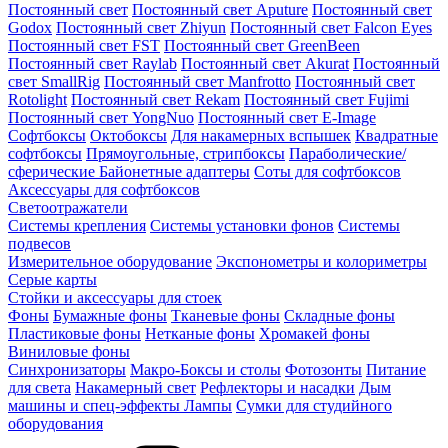
Постоянный свет
Постоянный свет Aputure
Постоянный свет
Godox
Постоянный свет Zhiyun
Постоянный свет Falcon Eyes
Постоянный свет FST
Постоянный свет GreenBeen
Постоянный свет Raylab
Постоянный свет Akurat
Постоянный
свет SmallRig
Постоянный свет Manfrotto
Постоянный свет
Rotolight
Постоянный свет Rekam
Постоянный свет Fujimi
Постоянный свет YongNuo
Постоянный свет E-Image
Софтбоксы
Октобоксы
Для накамерных вспышек
Квадратные
софтбоксы
Прямоугольные, стрипбоксы
Параболические/
сферические
Байонетныe адаптеры
Соты для софтбоксов
Аксессуары для софтбоксов
Светоотражатели
Системы крепления
Системы установки фонов
Системы
подвесов
Измерительное оборудование
Экспонометры и колориметры
Серые карты
Стойки и аксессуары для стоек
Фоны
Бумажные фоны
Тканевые фоны
Складные фоны
Пластиковые фоны
Нетканые фоны
Хромакей фоны
Виниловые фоны
Синхронизаторы
Макро-Боксы и столы
Фотозонты
Питание
для света
Накамерный свет
Рефлекторы и насадки
Дым
машины и спец-эффекты
Лампы
Сумки для студийного
оборудования