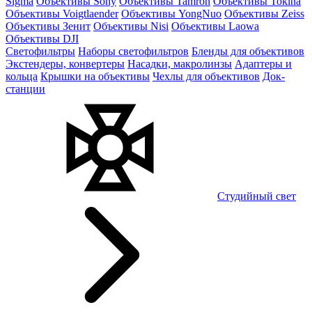
Sigma
Объективы Sony
Объективы Tamron
Объективы Tokina
Объективы Voigtlaender
Объективы YongNuo
Объективы Zeiss
Объективы Зенит
Объективы Nisi
Объективы Laowa
Объективы DJI
Светофильтры
Наборы светофильтров
Бленды для объективов
Экстендеры, конвертеры
Насадки, макролинзы
Адаптеры и
кольца
Крышки на объективы
Чехлы для объективов
Док-
станции
Студийный свет