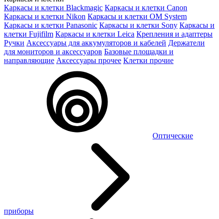
Каркасы и клетки Blackmagic
Каркасы и клетки Canon
Каркасы и клетки Nikon
Каркасы и клетки OM System
Каркасы и клетки Panasonic
Каркасы и клетки Sony
Каркасы и
клетки Fujifilm
Каркасы и клетки Leica
Крепления и адаптеры
Ручки
Аксессуары для аккумуляторов и кабелей
Держатели
для мониторов и аксессуаров
Базовые площадки и
направляющие
Аксессуары прочее
Клетки прочие
Оптические
приборы