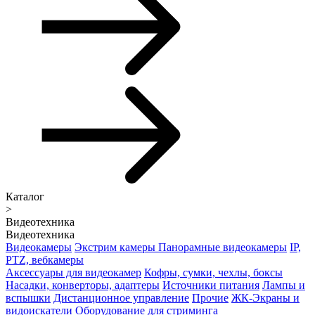
Каталог
>
Видеотехника
Видеотехника
Видеокамеры
Экстрим камеры
Панорамные видеокамеры
IP,
PTZ, вебкамеры
Аксессуары для видеокамер
Кофры, сумки, чехлы, боксы
Насадки, конверторы, адаптеры
Источники питания
Лампы и
вспышки
Дистанционное управление
Прочие
ЖК-Экраны и
видоискатели
Оборудование для стриминга