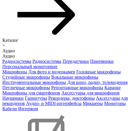
Каталог
>
Аудио
Аудио
Радиосистемы
Радиосистемы
Передатчики
Приемники
Персональный мониторинг
Микрофоны
Для фото и видеокамер
Головные микрофоны
Студийные микрофоны
Вокальные микрофоны
Инструментальные микрофоны
Для кино, радио, телевидения
Петличные микрофоны
Репортажные микрофоны
Караоке
Микрофоны для смартфонов
Аксессуары для микрофонов
Наушники
Гарнитуры
Рекордеры, диктофоны
Аксессуары для
рекордеров
Аудио- и MIDI-интерфейсы
Микшеры
Мониторы
Кабели
Интерком