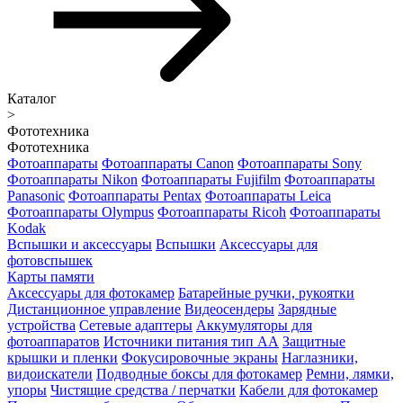
Каталог
>
Фототехника
Фототехника
Фотоаппараты
Фотоаппараты Canon
Фотоаппараты Sony
Фотоаппараты Nikon
Фотоаппараты Fujifilm
Фотоаппараты
Panasonic
Фотоаппараты Pentax
Фотоаппараты Leica
Фотоаппараты Olympus
Фотоаппараты Ricoh
Фотоаппараты
Kodak
Вспышки и аксессуары
Вспышки
Аксессуары для
фотовспышек
Карты памяти
Аксессуары для фотокамер
Батарейные ручки, рукоятки
Дистанционное управление
Видеосендеры
Зарядные
устройства
Сетевые адаптеры
Аккумуляторы для
фотоаппаратов
Источники питания тип АА
Защитные
крышки и пленки
Фокусировочные экраны
Наглазники,
видоискатели
Подводные боксы для фотокамер
Ремни, лямки,
упоры
Чистящие средства / перчатки
Кабели для фотокамер