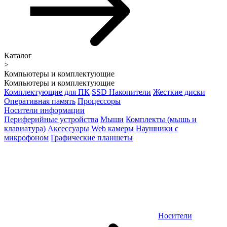
Каталог
>
Компьютеры и комплектующие
Компьютеры и комплектующие
Комплектующие для ПК
SSD Накопители
Жесткие диски
Оперативная память
Процессоры
Носители информации
Периферийные устройства
Мыши
Комплекты (мышь и
клавиатура)
Аксессуары
Web камеры
Наушники с
микрофоном
Графические планшеты
Носители