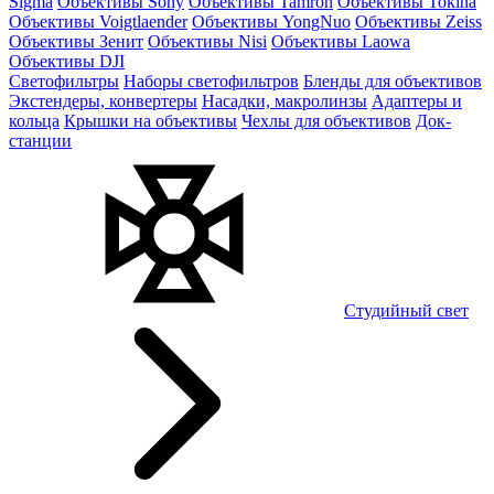
Sigma
Объективы Sony
Объективы Tamron
Объективы Tokina
Объективы Voigtlaender
Объективы YongNuo
Объективы Zeiss
Объективы Зенит
Объективы Nisi
Объективы Laowa
Объективы DJI
Светофильтры
Наборы светофильтров
Бленды для объективов
Экстендеры, конвертеры
Насадки, макролинзы
Адаптеры и
кольца
Крышки на объективы
Чехлы для объективов
Док-
станции
Студийный свет