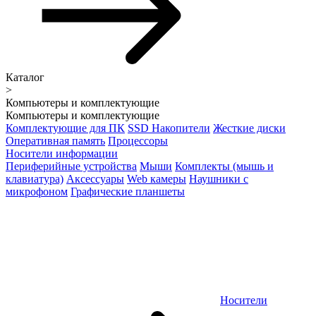
Каталог
>
Компьютеры и комплектующие
Компьютеры и комплектующие
Комплектующие для ПК
SSD Накопители
Жесткие диски
Оперативная память
Процессоры
Носители информации
Периферийные устройства
Мыши
Комплекты (мышь и
клавиатура)
Аксессуары
Web камеры
Наушники с
микрофоном
Графические планшеты
Носители