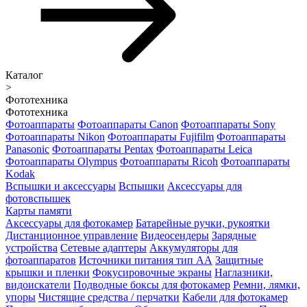
Каталог
>
Фототехника
Фототехника
Фотоаппараты
Фотоаппараты Canon
Фотоаппараты Sony
Фотоаппараты Nikon
Фотоаппараты Fujifilm
Фотоаппараты
Panasonic
Фотоаппараты Pentax
Фотоаппараты Leica
Фотоаппараты Olympus
Фотоаппараты Ricoh
Фотоаппараты
Kodak
Вспышки и аксессуары
Вспышки
Аксессуары для
фотовспышек
Карты памяти
Аксессуары для фотокамер
Батарейные ручки, рукоятки
Дистанционное управление
Видеосендеры
Зарядные
устройства
Сетевые адаптеры
Аккумуляторы для
фотоаппаратов
Источники питания тип АА
Защитные
крышки и пленки
Фокусировочные экраны
Наглазники,
видоискатели
Подводные боксы для фотокамер
Ремни, лямки,
упоры
Чистящие средства / перчатки
Кабели для фотокамер