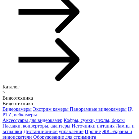
Каталог
>
Видеотехника
Видеотехника
Видеокамеры
Экстрим камеры
Панорамные видеокамеры
IP,
PTZ, вебкамеры
Аксессуары для видеокамер
Кофры, сумки, чехлы, боксы
Насадки, конверторы, адаптеры
Источники питания
Лампы и
вспышки
Дистанционное управление
Прочие
ЖК-Экраны и
видоискатели
Оборудование для стриминга