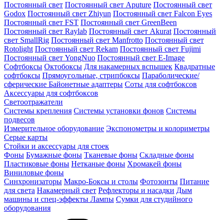
Постоянный свет
Постоянный свет Aputure
Постоянный свет
Godox
Постоянный свет Zhiyun
Постоянный свет Falcon Eyes
Постоянный свет FST
Постоянный свет GreenBeen
Постоянный свет Raylab
Постоянный свет Akurat
Постоянный
свет SmallRig
Постоянный свет Manfrotto
Постоянный свет
Rotolight
Постоянный свет Rekam
Постоянный свет Fujimi
Постоянный свет YongNuo
Постоянный свет E-Image
Софтбоксы
Октобоксы
Для накамерных вспышек
Квадратные
софтбоксы
Прямоугольные, стрипбоксы
Параболические/
сферические
Байонетныe адаптеры
Соты для софтбоксов
Аксессуары для софтбоксов
Светоотражатели
Системы крепления
Системы установки фонов
Системы
подвесов
Измерительное оборудование
Экспонометры и колориметры
Серые карты
Стойки и аксессуары для стоек
Фоны
Бумажные фоны
Тканевые фоны
Складные фоны
Пластиковые фоны
Нетканые фоны
Хромакей фоны
Виниловые фоны
Синхронизаторы
Макро-Боксы и столы
Фотозонты
Питание
для света
Накамерный свет
Рефлекторы и насадки
Дым
машины и спец-эффекты
Лампы
Сумки для студийного
оборудования