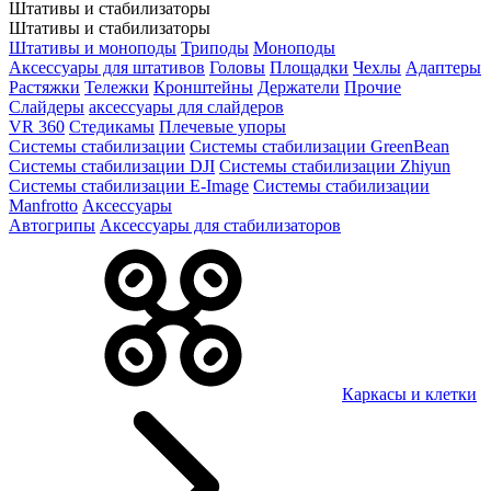
Штативы и стабилизаторы
Штативы и стабилизаторы
Штативы и моноподы
Триподы
Моноподы
Аксессуары для штативов
Головы
Площадки
Чехлы
Адаптеры
Растяжки
Тележки
Кронштейны
Держатели
Прочие
Слайдеры
аксессуары для слайдеров
VR 360
Стедикамы
Плечевые упоры
Системы стабилизации
Системы стабилизации GreenBean
Системы стабилизации DJI
Системы стабилизации Zhiyun
Системы стабилизации E-Image
Системы стабилизации
Manfrotto
Аксессуары
Автогрипы
Аксессуары для стабилизаторов
Каркасы и клетки