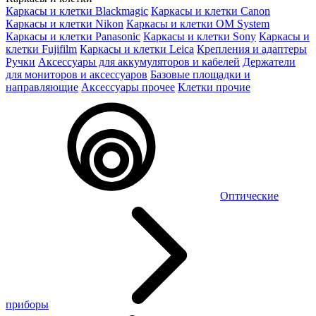
Каркасы и клетки Blackmagic
Каркасы и клетки Canon
Каркасы и клетки Nikon
Каркасы и клетки OM System
Каркасы и клетки Panasonic
Каркасы и клетки Sony
Каркасы и
клетки Fujifilm
Каркасы и клетки Leica
Крепления и адаптеры
Ручки
Аксессуары для аккумуляторов и кабелей
Держатели
для мониторов и аксессуаров
Базовые площадки и
направляющие
Аксессуары прочее
Клетки прочие
Оптические
приборы