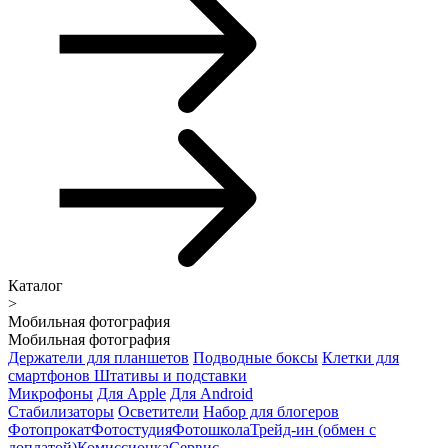
Каталог
>
Мобильная фотография
Мобильная фотография
Держатели для планшетов
Подводные боксы
Клетки для
смартфонов
Штативы и подставки
Микрофоны
Для Apple
Для Android
Стабилизаторы
Осветители
Набор для блогеров
Фотопрокат
Фотостудия
Фотошкола
Трейд-ин (обмен с
доплатой)
Комиссионка
Сервис