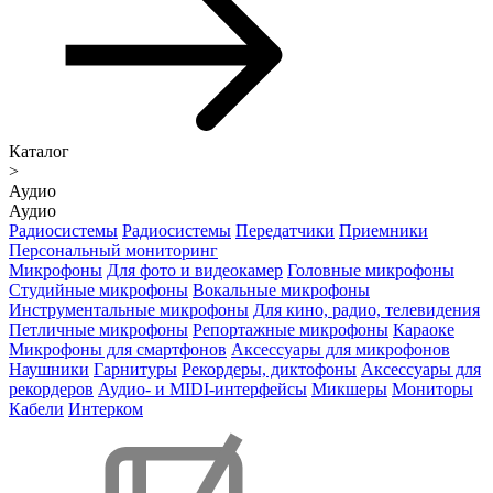
Каталог
>
Аудио
Аудио
Радиосистемы
Радиосистемы
Передатчики
Приемники
Персональный мониторинг
Микрофоны
Для фото и видеокамер
Головные микрофоны
Студийные микрофоны
Вокальные микрофоны
Инструментальные микрофоны
Для кино, радио, телевидения
Петличные микрофоны
Репортажные микрофоны
Караоке
Микрофоны для смартфонов
Аксессуары для микрофонов
Наушники
Гарнитуры
Рекордеры, диктофоны
Аксессуары для
рекордеров
Аудио- и MIDI-интерфейсы
Микшеры
Мониторы
Кабели
Интерком