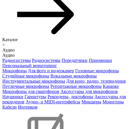
Каталог
>
Аудио
Аудио
Радиосистемы
Радиосистемы
Передатчики
Приемники
Персональный мониторинг
Микрофоны
Для фото и видеокамер
Головные микрофоны
Студийные микрофоны
Вокальные микрофоны
Инструментальные микрофоны
Для кино, радио, телевидения
Петличные микрофоны
Репортажные микрофоны
Караоке
Микрофоны для смартфонов
Аксессуары для микрофонов
Наушники
Гарнитуры
Рекордеры, диктофоны
Аксессуары для
рекордеров
Аудио- и MIDI-интерфейсы
Микшеры
Мониторы
Кабели
Интерком