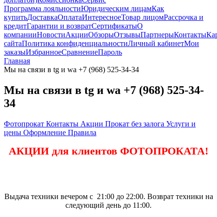
Программа лояльности
Юридическим лицам
Как
купить
Доставка
Оплата
Интересное
Товар лицом
Рассрочка и
кредит
Гарантии и возврат
Сертификаты
О
компании
Новости
Акции
Обзоры
Отзывы
Партнеры
Контакты
Ка
сайта
Политика конфиденциальности
Личный кабинет
Мои
заказы
Избранное
Сравнение
Пароль
Главная
Мы на связи в tg и wa +7 (968) 525-34-34
Мы на связи в tg и wa +7 (968) 525-34-
34
Фотопрокат
Контакты
Акции
Прокат без залога
Услуги и
цены
Оформление
Правила
АКЦИИ для клиентов ФОТОПРОКАТА!
Выдача техники вечером с 21:00 до 22:00. Возврат техники на
следующий день до 11:00.