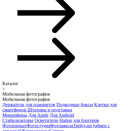
Каталог
>
Мобильная фотография
Мобильная фотография
Держатели для планшетов
Подводные боксы
Клетки для
смартфонов
Штативы и подставки
Микрофоны
Для Apple
Для Android
Стабилизаторы
Осветители
Набор для блогеров
Фотопрокат
Фотостудия
Фотошкола
Трейд-ин (обмен с
доплатой)
Комиссионка
Сервис