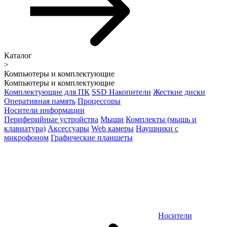
Каталог
>
Компьютеры и комплектующие
Компьютеры и комплектующие
Комплектующие для ПК
SSD Накопители
Жесткие диски
Оперативная память
Процессоры
Носители информации
Периферийные устройства
Мыши
Комплекты (мышь и
клавиатура)
Аксессуары
Web камеры
Наушники с
микрофоном
Графические планшеты
Носители