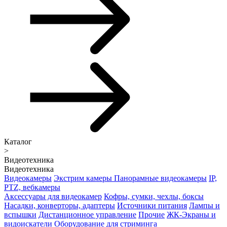
Каталог
>
Видеотехника
Видеотехника
Видеокамеры
Экстрим камеры
Панорамные видеокамеры
IP,
PTZ, вебкамеры
Аксессуары для видеокамер
Кофры, сумки, чехлы, боксы
Насадки, конверторы, адаптеры
Источники питания
Лампы и
вспышки
Дистанционное управление
Прочие
ЖК-Экраны и
видоискатели
Оборудование для стриминга