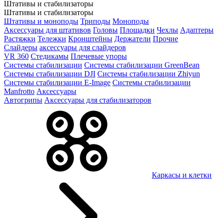
Штативы и стабилизаторы
Штативы и стабилизаторы
Штативы и моноподы
Триподы
Моноподы
Аксессуары для штативов
Головы
Площадки
Чехлы
Адаптеры
Растяжки
Тележки
Кронштейны
Держатели
Прочие
Слайдеры
аксессуары для слайдеров
VR 360
Стедикамы
Плечевые упоры
Системы стабилизации
Системы стабилизации GreenBean
Системы стабилизации DJI
Системы стабилизации Zhiyun
Системы стабилизации E-Image
Системы стабилизации
Manfrotto
Аксессуары
Автогрипы
Аксессуары для стабилизаторов
Каркасы и клетки