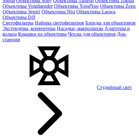
Sigma
Объективы Sony
Объективы Tamron
Объективы Tokina
Объективы Voigtlaender
Объективы YongNuo
Объективы Zeiss
Объективы Зенит
Объективы Nisi
Объективы Laowa
Объективы DJI
Светофильтры
Наборы светофильтров
Бленды для объективов
Экстендеры, конвертеры
Насадки, макролинзы
Адаптеры и
кольца
Крышки на объективы
Чехлы для объективов
Док-
станции
Студийный свет