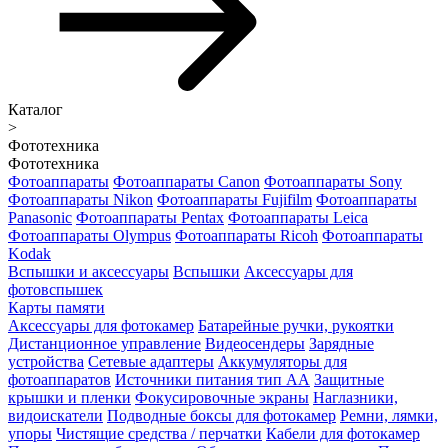
Каталог
>
Фототехника
Фототехника
Фотоаппараты
Фотоаппараты Canon
Фотоаппараты Sony
Фотоаппараты Nikon
Фотоаппараты Fujifilm
Фотоаппараты
Panasonic
Фотоаппараты Pentax
Фотоаппараты Leica
Фотоаппараты Olympus
Фотоаппараты Ricoh
Фотоаппараты
Kodak
Вспышки и аксессуары
Вспышки
Аксессуары для
фотовспышек
Карты памяти
Аксессуары для фотокамер
Батарейные ручки, рукоятки
Дистанционное управление
Видеосендеры
Зарядные
устройства
Сетевые адаптеры
Аккумуляторы для
фотоаппаратов
Источники питания тип АА
Защитные
крышки и пленки
Фокусировочные экраны
Наглазники,
видоискатели
Подводные боксы для фотокамер
Ремни, лямки,
упоры
Чистящие средства / перчатки
Кабели для фотокамер