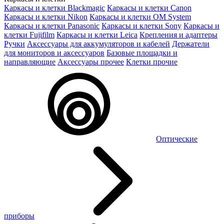
Каркасы и клетки Blackmagic
Каркасы и клетки Canon
Каркасы и клетки Nikon
Каркасы и клетки OM System
Каркасы и клетки Panasonic
Каркасы и клетки Sony
Каркасы и
клетки Fujifilm
Каркасы и клетки Leica
Крепления и адаптеры
Ручки
Аксессуары для аккумуляторов и кабелей
Держатели
для мониторов и аксессуаров
Базовые площадки и
направляющие
Аксессуары прочее
Клетки прочие
Оптические
приборы