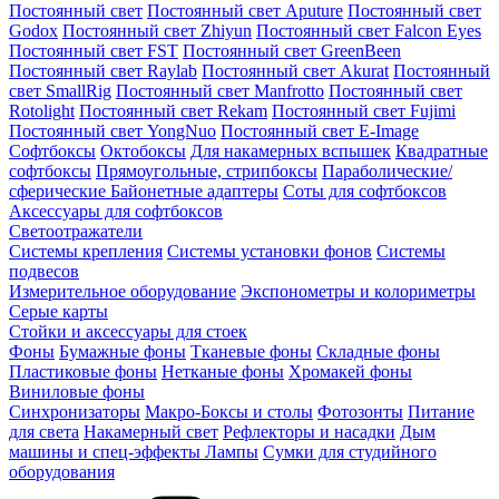
Постоянный свет
Постоянный свет Aputure
Постоянный свет
Godox
Постоянный свет Zhiyun
Постоянный свет Falcon Eyes
Постоянный свет FST
Постоянный свет GreenBeen
Постоянный свет Raylab
Постоянный свет Akurat
Постоянный
свет SmallRig
Постоянный свет Manfrotto
Постоянный свет
Rotolight
Постоянный свет Rekam
Постоянный свет Fujimi
Постоянный свет YongNuo
Постоянный свет E-Image
Софтбоксы
Октобоксы
Для накамерных вспышек
Квадратные
софтбоксы
Прямоугольные, стрипбоксы
Параболические/
сферические
Байонетныe адаптеры
Соты для софтбоксов
Аксессуары для софтбоксов
Светоотражатели
Системы крепления
Системы установки фонов
Системы
подвесов
Измерительное оборудование
Экспонометры и колориметры
Серые карты
Стойки и аксессуары для стоек
Фоны
Бумажные фоны
Тканевые фоны
Складные фоны
Пластиковые фоны
Нетканые фоны
Хромакей фоны
Виниловые фоны
Синхронизаторы
Макро-Боксы и столы
Фотозонты
Питание
для света
Накамерный свет
Рефлекторы и насадки
Дым
машины и спец-эффекты
Лампы
Сумки для студийного
оборудования