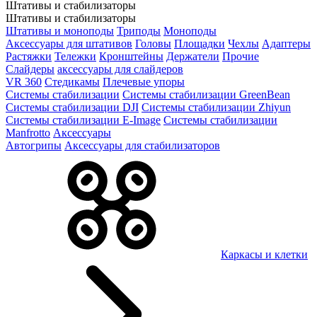
Штативы и стабилизаторы
Штативы и стабилизаторы
Штативы и моноподы
Триподы
Моноподы
Аксессуары для штативов
Головы
Площадки
Чехлы
Адаптеры
Растяжки
Тележки
Кронштейны
Держатели
Прочие
Слайдеры
аксессуары для слайдеров
VR 360
Стедикамы
Плечевые упоры
Системы стабилизации
Системы стабилизации GreenBean
Системы стабилизации DJI
Системы стабилизации Zhiyun
Системы стабилизации E-Image
Системы стабилизации
Manfrotto
Аксессуары
Автогрипы
Аксессуары для стабилизаторов
Каркасы и клетки