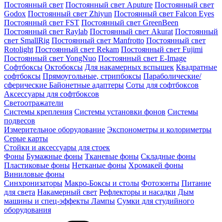
Постоянный свет
Постоянный свет Aputure
Постоянный свет
Godox
Постоянный свет Zhiyun
Постоянный свет Falcon Eyes
Постоянный свет FST
Постоянный свет GreenBeen
Постоянный свет Raylab
Постоянный свет Akurat
Постоянный
свет SmallRig
Постоянный свет Manfrotto
Постоянный свет
Rotolight
Постоянный свет Rekam
Постоянный свет Fujimi
Постоянный свет YongNuo
Постоянный свет E-Image
Софтбоксы
Октобоксы
Для накамерных вспышек
Квадратные
софтбоксы
Прямоугольные, стрипбоксы
Параболические/
сферические
Байонетныe адаптеры
Соты для софтбоксов
Аксессуары для софтбоксов
Светоотражатели
Системы крепления
Системы установки фонов
Системы
подвесов
Измерительное оборудование
Экспонометры и колориметры
Серые карты
Стойки и аксессуары для стоек
Фоны
Бумажные фоны
Тканевые фоны
Складные фоны
Пластиковые фоны
Нетканые фоны
Хромакей фоны
Виниловые фоны
Синхронизаторы
Макро-Боксы и столы
Фотозонты
Питание
для света
Накамерный свет
Рефлекторы и насадки
Дым
машины и спец-эффекты
Лампы
Сумки для студийного
оборудования