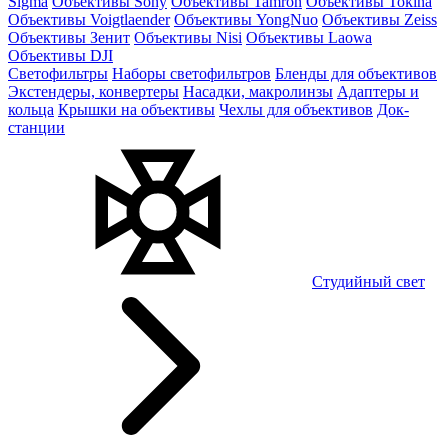
Sigma
Объективы Sony
Объективы Tamron
Объективы Tokina
Объективы Voigtlaender
Объективы YongNuo
Объективы Zeiss
Объективы Зенит
Объективы Nisi
Объективы Laowa
Объективы DJI
Светофильтры
Наборы светофильтров
Бленды для объективов
Экстендеры, конвертеры
Насадки, макролинзы
Адаптеры и
кольца
Крышки на объективы
Чехлы для объективов
Док-
станции
Студийный свет