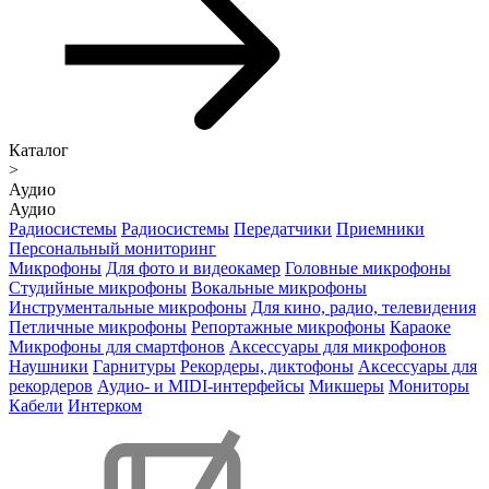
Каталог
>
Аудио
Аудио
Радиосистемы
Радиосистемы
Передатчики
Приемники
Персональный мониторинг
Микрофоны
Для фото и видеокамер
Головные микрофоны
Студийные микрофоны
Вокальные микрофоны
Инструментальные микрофоны
Для кино, радио, телевидения
Петличные микрофоны
Репортажные микрофоны
Караоке
Микрофоны для смартфонов
Аксессуары для микрофонов
Наушники
Гарнитуры
Рекордеры, диктофоны
Аксессуары для
рекордеров
Аудио- и MIDI-интерфейсы
Микшеры
Мониторы
Кабели
Интерком