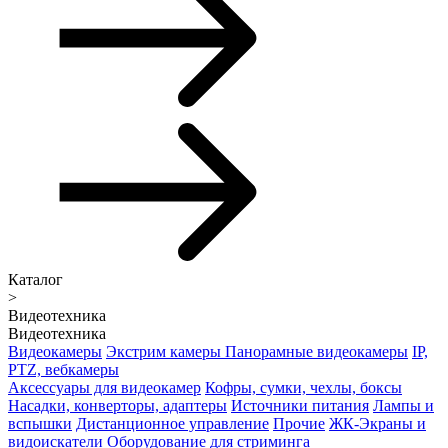
Каталог
>
Видеотехника
Видеотехника
Видеокамеры
Экстрим камеры
Панорамные видеокамеры
IP,
PTZ, вебкамеры
Аксессуары для видеокамер
Кофры, сумки, чехлы, боксы
Насадки, конверторы, адаптеры
Источники питания
Лампы и
вспышки
Дистанционное управление
Прочие
ЖК-Экраны и
видоискатели
Оборудование для стриминга