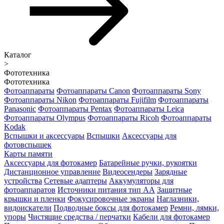
Каталог
>
Фототехника
Фототехника
Фотоаппараты
Фотоаппараты Canon
Фотоаппараты Sony
Фотоаппараты Nikon
Фотоаппараты Fujifilm
Фотоаппараты
Panasonic
Фотоаппараты Pentax
Фотоаппараты Leica
Фотоаппараты Olympus
Фотоаппараты Ricoh
Фотоаппараты
Kodak
Вспышки и аксессуары
Вспышки
Аксессуары для
фотовспышек
Карты памяти
Аксессуары для фотокамер
Батарейные ручки, рукоятки
Дистанционное управление
Видеосендеры
Зарядные
устройства
Сетевые адаптеры
Аккумуляторы для
фотоаппаратов
Источники питания тип АА
Защитные
крышки и пленки
Фокусировочные экраны
Наглазники,
видоискатели
Подводные боксы для фотокамер
Ремни, лямки,
упоры
Чистящие средства / перчатки
Кабели для фотокамер