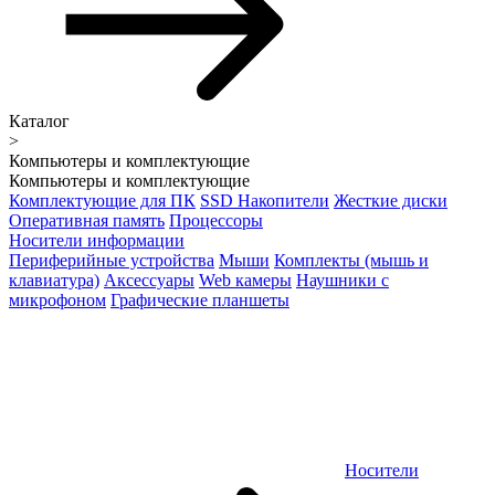
Каталог
>
Компьютеры и комплектующие
Компьютеры и комплектующие
Комплектующие для ПК
SSD Накопители
Жесткие диски
Оперативная память
Процессоры
Носители информации
Периферийные устройства
Мыши
Комплекты (мышь и
клавиатура)
Аксессуары
Web камеры
Наушники с
микрофоном
Графические планшеты
Носители