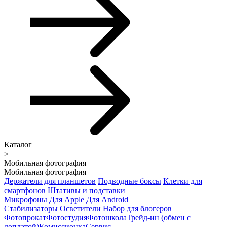
Каталог
>
Мобильная фотография
Мобильная фотография
Держатели для планшетов
Подводные боксы
Клетки для
смартфонов
Штативы и подставки
Микрофоны
Для Apple
Для Android
Стабилизаторы
Осветители
Набор для блогеров
Фотопрокат
Фотостудия
Фотошкола
Трейд-ин (обмен с
доплатой)
Комиссионка
Сервис