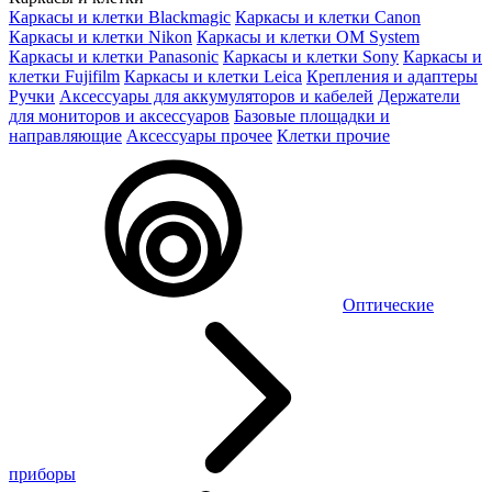
Каркасы и клетки Blackmagic
Каркасы и клетки Canon
Каркасы и клетки Nikon
Каркасы и клетки OM System
Каркасы и клетки Panasonic
Каркасы и клетки Sony
Каркасы и
клетки Fujifilm
Каркасы и клетки Leica
Крепления и адаптеры
Ручки
Аксессуары для аккумуляторов и кабелей
Держатели
для мониторов и аксессуаров
Базовые площадки и
направляющие
Аксессуары прочее
Клетки прочие
Оптические
приборы