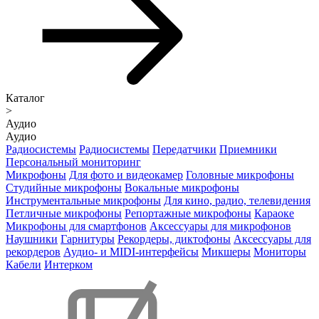
Каталог
>
Аудио
Аудио
Радиосистемы
Радиосистемы
Передатчики
Приемники
Персональный мониторинг
Микрофоны
Для фото и видеокамер
Головные микрофоны
Студийные микрофоны
Вокальные микрофоны
Инструментальные микрофоны
Для кино, радио, телевидения
Петличные микрофоны
Репортажные микрофоны
Караоке
Микрофоны для смартфонов
Аксессуары для микрофонов
Наушники
Гарнитуры
Рекордеры, диктофоны
Аксессуары для
рекордеров
Аудио- и MIDI-интерфейсы
Микшеры
Мониторы
Кабели
Интерком