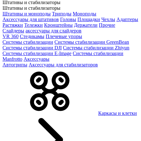
Штативы и стабилизаторы
Штативы и стабилизаторы
Штативы и моноподы
Триподы
Моноподы
Аксессуары для штативов
Головы
Площадки
Чехлы
Адаптеры
Растяжки
Тележки
Кронштейны
Держатели
Прочие
Слайдеры
аксессуары для слайдеров
VR 360
Стедикамы
Плечевые упоры
Системы стабилизации
Системы стабилизации GreenBean
Системы стабилизации DJI
Системы стабилизации Zhiyun
Системы стабилизации E-Image
Системы стабилизации
Manfrotto
Аксессуары
Автогрипы
Аксессуары для стабилизаторов
Каркасы и клетки