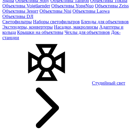
Sigma
Объективы Sony
Объективы Tamron
Объективы Tokina
Объективы Voigtlaender
Объективы YongNuo
Объективы Zeiss
Объективы Зенит
Объективы Nisi
Объективы Laowa
Объективы DJI
Светофильтры
Наборы светофильтров
Бленды для объективов
Экстендеры, конвертеры
Насадки, макролинзы
Адаптеры и
кольца
Крышки на объективы
Чехлы для объективов
Док-
станции
Студийный свет