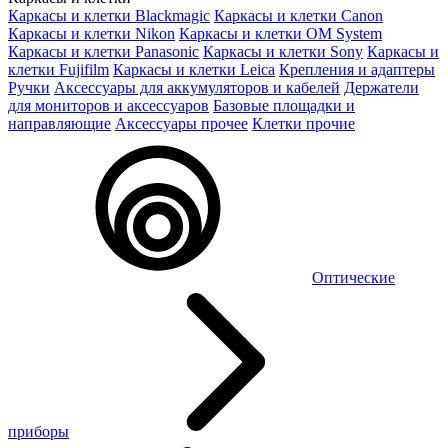
Каркасы и клетки Blackmagic
Каркасы и клетки Canon
Каркасы и клетки Nikon
Каркасы и клетки OM System
Каркасы и клетки Panasonic
Каркасы и клетки Sony
Каркасы и
клетки Fujifilm
Каркасы и клетки Leica
Крепления и адаптеры
Ручки
Аксессуары для аккумуляторов и кабелей
Держатели
для мониторов и аксессуаров
Базовые площадки и
направляющие
Аксессуары прочее
Клетки прочие
Оптические
приборы