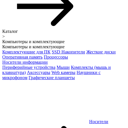
Каталог
>
Компьютеры и комплектующие
Компьютеры и комплектующие
Комплектующие для ПК
SSD Накопители
Жесткие диски
Оперативная память
Процессоры
Носители информации
Периферийные устройства
Мыши
Комплекты (мышь и
клавиатура)
Аксессуары
Web камеры
Наушники с
микрофоном
Графические планшеты
Носители