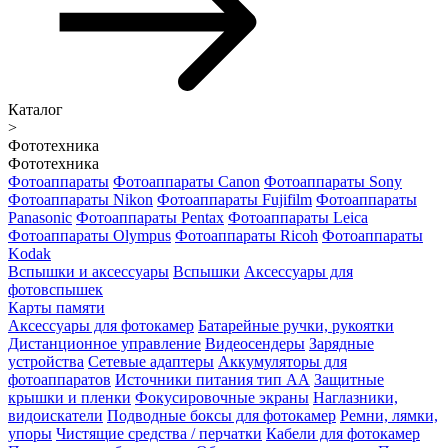
Каталог
>
Фототехника
Фототехника
Фотоаппараты
Фотоаппараты Canon
Фотоаппараты Sony
Фотоаппараты Nikon
Фотоаппараты Fujifilm
Фотоаппараты
Panasonic
Фотоаппараты Pentax
Фотоаппараты Leica
Фотоаппараты Olympus
Фотоаппараты Ricoh
Фотоаппараты
Kodak
Вспышки и аксессуары
Вспышки
Аксессуары для
фотовспышек
Карты памяти
Аксессуары для фотокамер
Батарейные ручки, рукоятки
Дистанционное управление
Видеосендеры
Зарядные
устройства
Сетевые адаптеры
Аккумуляторы для
фотоаппаратов
Источники питания тип АА
Защитные
крышки и пленки
Фокусировочные экраны
Наглазники,
видоискатели
Подводные боксы для фотокамер
Ремни, лямки,
упоры
Чистящие средства / перчатки
Кабели для фотокамер