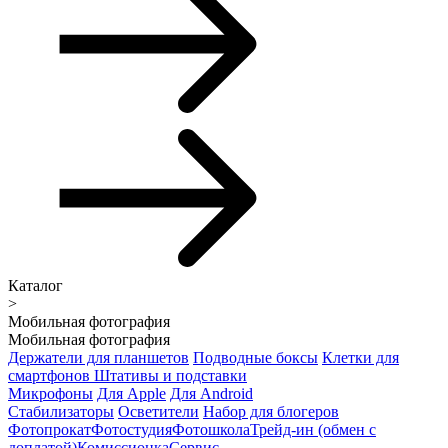
Каталог
>
Мобильная фотография
Мобильная фотография
Держатели для планшетов
Подводные боксы
Клетки для
смартфонов
Штативы и подставки
Микрофоны
Для Apple
Для Android
Стабилизаторы
Осветители
Набор для блогеров
Фотопрокат
Фотостудия
Фотошкола
Трейд-ин (обмен с
доплатой)
Комиссионка
Сервис