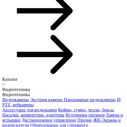
Каталог
>
Видеотехника
Видеотехника
Видеокамеры
Экстрим камеры
Панорамные видеокамеры
IP,
PTZ, вебкамеры
Аксессуары для видеокамер
Кофры, сумки, чехлы, боксы
Насадки, конверторы, адаптеры
Источники питания
Лампы и
вспышки
Дистанционное управление
Прочие
ЖК-Экраны и
видоискатели
Оборудование для стриминга