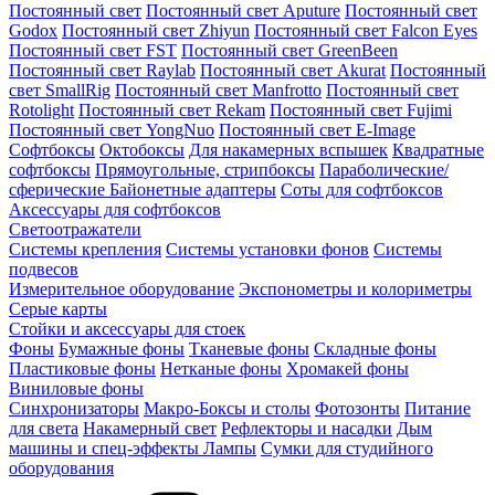
Постоянный свет
Постоянный свет Aputure
Постоянный свет
Godox
Постоянный свет Zhiyun
Постоянный свет Falcon Eyes
Постоянный свет FST
Постоянный свет GreenBeen
Постоянный свет Raylab
Постоянный свет Akurat
Постоянный
свет SmallRig
Постоянный свет Manfrotto
Постоянный свет
Rotolight
Постоянный свет Rekam
Постоянный свет Fujimi
Постоянный свет YongNuo
Постоянный свет E-Image
Софтбоксы
Октобоксы
Для накамерных вспышек
Квадратные
софтбоксы
Прямоугольные, стрипбоксы
Параболические/
сферические
Байонетныe адаптеры
Соты для софтбоксов
Аксессуары для софтбоксов
Светоотражатели
Системы крепления
Системы установки фонов
Системы
подвесов
Измерительное оборудование
Экспонометры и колориметры
Серые карты
Стойки и аксессуары для стоек
Фоны
Бумажные фоны
Тканевые фоны
Складные фоны
Пластиковые фоны
Нетканые фоны
Хромакей фоны
Виниловые фоны
Синхронизаторы
Макро-Боксы и столы
Фотозонты
Питание
для света
Накамерный свет
Рефлекторы и насадки
Дым
машины и спец-эффекты
Лампы
Сумки для студийного
оборудования