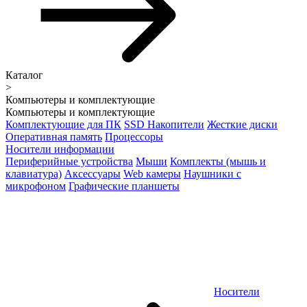
Каталог
>
Компьютеры и комплектующие
Компьютеры и комплектующие
Комплектующие для ПК
SSD Накопители
Жесткие диски
Оперативная память
Процессоры
Носители информации
Периферийные устройства
Мыши
Комплекты (мышь и
клавиатура)
Аксессуары
Web камеры
Наушники с
микрофоном
Графические планшеты
Носители