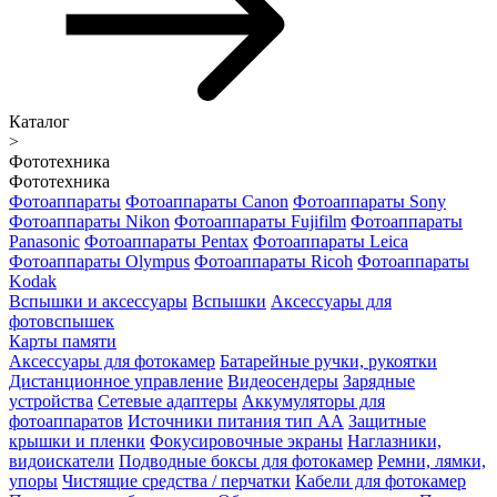
Каталог
>
Фототехника
Фототехника
Фотоаппараты
Фотоаппараты Canon
Фотоаппараты Sony
Фотоаппараты Nikon
Фотоаппараты Fujifilm
Фотоаппараты
Panasonic
Фотоаппараты Pentax
Фотоаппараты Leica
Фотоаппараты Olympus
Фотоаппараты Ricoh
Фотоаппараты
Kodak
Вспышки и аксессуары
Вспышки
Аксессуары для
фотовспышек
Карты памяти
Аксессуары для фотокамер
Батарейные ручки, рукоятки
Дистанционное управление
Видеосендеры
Зарядные
устройства
Сетевые адаптеры
Аккумуляторы для
фотоаппаратов
Источники питания тип АА
Защитные
крышки и пленки
Фокусировочные экраны
Наглазники,
видоискатели
Подводные боксы для фотокамер
Ремни, лямки,
упоры
Чистящие средства / перчатки
Кабели для фотокамер