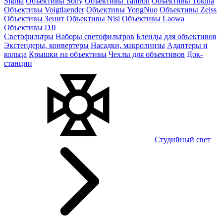
Sigma
Объективы Sony
Объективы Tamron
Объективы Tokina
Объективы Voigtlaender
Объективы YongNuo
Объективы Zeiss
Объективы Зенит
Объективы Nisi
Объективы Laowa
Объективы DJI
Светофильтры
Наборы светофильтров
Бленды для объективов
Экстендеры, конвертеры
Насадки, макролинзы
Адаптеры и
кольца
Крышки на объективы
Чехлы для объективов
Док-
станции
Студийный свет