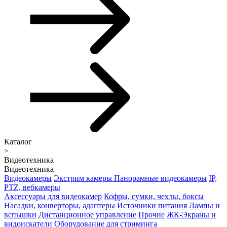
Каталог
>
Видеотехника
Видеотехника
Видеокамеры
Экстрим камеры
Панорамные видеокамеры
IP,
PTZ, вебкамеры
Аксессуары для видеокамер
Кофры, сумки, чехлы, боксы
Насадки, конверторы, адаптеры
Источники питания
Лампы и
вспышки
Дистанционное управление
Прочие
ЖК-Экраны и
видоискатели
Оборудование для стриминга