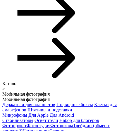
Каталог
>
Мобильная фотография
Мобильная фотография
Держатели для планшетов
Подводные боксы
Клетки для
смартфонов
Штативы и подставки
Микрофоны
Для Apple
Для Android
Стабилизаторы
Осветители
Набор для блогеров
Фотопрокат
Фотостудия
Фотошкола
Трейд-ин (обмен с
доплатой)
Комиссионка
Сервис