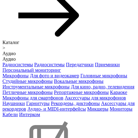
Каталог
>
Аудио
Аудио
Радиосистемы
Радиосистемы
Передатчики
Приемники
Персональный мониторинг
Микрофоны
Для фото и видеокамер
Головные микрофоны
Студийные микрофоны
Вокальные микрофоны
Инструментальные микрофоны
Для кино, радио, телевидения
Петличные микрофоны
Репортажные микрофоны
Караоке
Микрофоны для смартфонов
Аксессуары для микрофонов
Наушники
Гарнитуры
Рекордеры, диктофоны
Аксессуары для
рекордеров
Аудио- и MIDI-интерфейсы
Микшеры
Мониторы
Кабели
Интерком