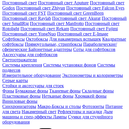
Постоянный свет
Постоянный свет Aputure
Постоянный свет
Godox
Постоянный свет Zhiyun
Постоянный свет Falcon Eyes
Постоянный свет FST
Постоянный свет GreenBeen
Постоянный свет Raylab
Постоянный свет Akurat
Постоянный
свет SmallRig
Постоянный свет Manfrotto
Постоянный свет
Rotolight
Постоянный свет Rekam
Постоянный свет Fujimi
Постоянный свет YongNuo
Постоянный свет E-Image
Софтбоксы
Октобоксы
Для накамерных вспышек
Квадратные
софтбоксы
Прямоугольные, стрипбоксы
Параболические/
сферические
Байонетныe адаптеры
Соты для софтбоксов
Аксессуары для софтбоксов
Светоотражатели
Системы крепления
Системы установки фонов
Системы
подвесов
Измерительное оборудование
Экспонометры и колориметры
Серые карты
Стойки и аксессуары для стоек
Фоны
Бумажные фоны
Тканевые фоны
Складные фоны
Пластиковые фоны
Нетканые фоны
Хромакей фоны
Виниловые фоны
Синхронизаторы
Макро-Боксы и столы
Фотозонты
Питание
для света
Накамерный свет
Рефлекторы и насадки
Дым
машины и спец-эффекты
Лампы
Сумки для студийного
оборудования