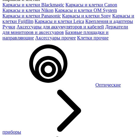
Каркасы и клетки Blackmagic
Каркасы и клетки Canon
Каркасы и клетки Nikon
Каркасы и клетки OM System
Каркасы и клетки Panasonic
Каркасы и клетки Sony
Каркасы и
клетки Fujifilm
Каркасы и клетки Leica
Крепления и адаптеры
Ручки
Аксессуары для аккумуляторов и кабелей
Держатели
для мониторов и аксессуаров
Базовые площадки и
направляющие
Аксессуары прочее
Клетки прочие
Оптические
приборы