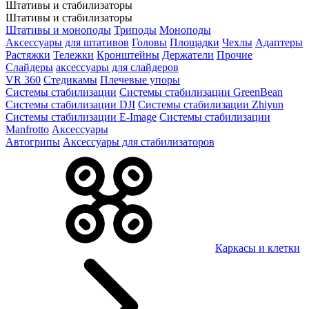
Штативы и стабилизаторы
Штативы и стабилизаторы
Штативы и моноподы
Триподы
Моноподы
Аксессуары для штативов
Головы
Площадки
Чехлы
Адаптеры
Растяжки
Тележки
Кронштейны
Держатели
Прочие
Слайдеры
аксессуары для слайдеров
VR 360
Стедикамы
Плечевые упоры
Системы стабилизации
Системы стабилизации GreenBean
Системы стабилизации DJI
Системы стабилизации Zhiyun
Системы стабилизации E-Image
Системы стабилизации
Manfrotto
Аксессуары
Автогрипы
Аксессуары для стабилизаторов
Каркасы и клетки