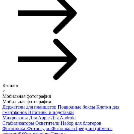
Каталог
>
Мобильная фотография
Мобильная фотография
Держатели для планшетов
Подводные боксы
Клетки для
смартфонов
Штативы и подставки
Микрофоны
Для Apple
Для Android
Стабилизаторы
Осветители
Набор для блогеров
Фотопрокат
Фотостудия
Фотошкола
Трейд-ин (обмен с
доплатой)
Комиссионка
Сервис