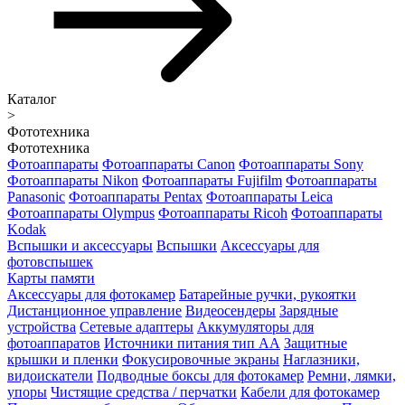
Каталог
>
Фототехника
Фототехника
Фотоаппараты
Фотоаппараты Canon
Фотоаппараты Sony
Фотоаппараты Nikon
Фотоаппараты Fujifilm
Фотоаппараты
Panasonic
Фотоаппараты Pentax
Фотоаппараты Leica
Фотоаппараты Olympus
Фотоаппараты Ricoh
Фотоаппараты
Kodak
Вспышки и аксессуары
Вспышки
Аксессуары для
фотовспышек
Карты памяти
Аксессуары для фотокамер
Батарейные ручки, рукоятки
Дистанционное управление
Видеосендеры
Зарядные
устройства
Сетевые адаптеры
Аккумуляторы для
фотоаппаратов
Источники питания тип АА
Защитные
крышки и пленки
Фокусировочные экраны
Наглазники,
видоискатели
Подводные боксы для фотокамер
Ремни, лямки,
упоры
Чистящие средства / перчатки
Кабели для фотокамер