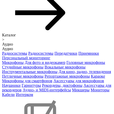
Каталог
>
Аудио
Аудио
Радиосистемы
Радиосистемы
Передатчики
Приемники
Персональный мониторинг
Микрофоны
Для фото и видеокамер
Головные микрофоны
Студийные микрофоны
Вокальные микрофоны
Инструментальные микрофоны
Для кино, радио, телевидения
Петличные микрофоны
Репортажные микрофоны
Караоке
Микрофоны для смартфонов
Аксессуары для микрофонов
Наушники
Гарнитуры
Рекордеры, диктофоны
Аксессуары для
рекордеров
Аудио- и MIDI-интерфейсы
Микшеры
Мониторы
Кабели
Интерком