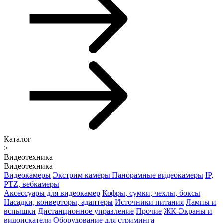
Каталог
>
Видеотехника
Видеотехника
Видеокамеры
Экстрим камеры
Панорамные видеокамеры
IP,
PTZ, вебкамеры
Аксессуары для видеокамер
Кофры, сумки, чехлы, боксы
Насадки, конверторы, адаптеры
Источники питания
Лампы и
вспышки
Дистанционное управление
Прочие
ЖК-Экраны и
видоискатели
Оборудование для стриминга