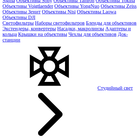
Sigma
Объективы Sony
Объективы Tamron
Объективы Tokina
Объективы Voigtlaender
Объективы YongNuo
Объективы Zeiss
Объективы Зенит
Объективы Nisi
Объективы Laowa
Объективы DJI
Светофильтры
Наборы светофильтров
Бленды для объективов
Экстендеры, конвертеры
Насадки, макролинзы
Адаптеры и
кольца
Крышки на объективы
Чехлы для объективов
Док-
станции
Студийный свет