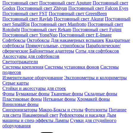
Постоянный свет
Постоянный свет Aputure
Постоянный свет
Godox
Постоянный свет Zhiyun
Постоянный свет Falcon Eyes
Постоянный свет FST
Постоянный свет GreenBeen
Постоянный свет Raylab
Постоянный свет Akurat
Постоянный
свет SmallRig
Постоянный свет Manfrotto
Постоянный свет
Rotolight
Постоянный свет Rekam
Постоянный свет Fujimi
Постоянный свет YongNuo
Постоянный свет E-Image
Софтбоксы
Октобоксы
Для накамерных вспышек
Квадратные
софтбоксы
Прямоугольные, стрипбоксы
Параболические/
сферические
Байонетныe адаптеры
Соты для софтбоксов
Аксессуары для софтбоксов
Светоотражатели
Системы крепления
Системы установки фонов
Системы
подвесов
Измерительное оборудование
Экспонометры и колориметры
Серые карты
Стойки и аксессуары для стоек
Фоны
Бумажные фоны
Тканевые фоны
Складные фоны
Пластиковые фоны
Нетканые фоны
Хромакей фоны
Виниловые фоны
Синхронизаторы
Макро-Боксы и столы
Фотозонты
Питание
для света
Накамерный свет
Рефлекторы и насадки
Дым
машины и спец-эффекты
Лампы
Сумки для студийного
оборудования