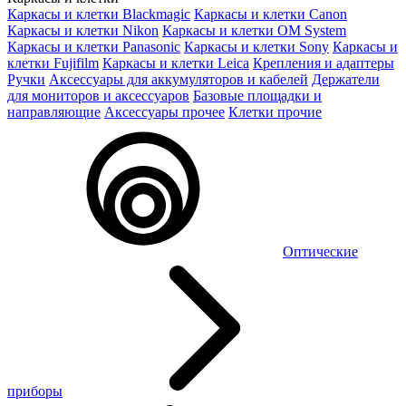
Каркасы и клетки Blackmagic
Каркасы и клетки Canon
Каркасы и клетки Nikon
Каркасы и клетки OM System
Каркасы и клетки Panasonic
Каркасы и клетки Sony
Каркасы и
клетки Fujifilm
Каркасы и клетки Leica
Крепления и адаптеры
Ручки
Аксессуары для аккумуляторов и кабелей
Держатели
для мониторов и аксессуаров
Базовые площадки и
направляющие
Аксессуары прочее
Клетки прочие
Оптические
приборы