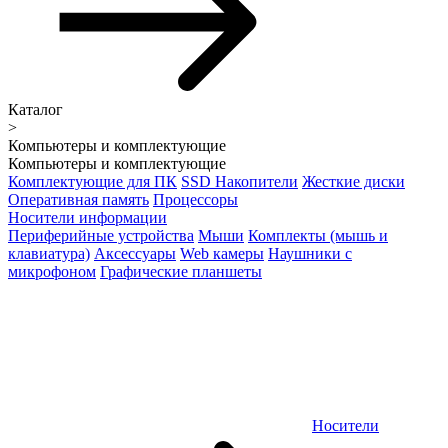
Каталог
>
Компьютеры и комплектующие
Компьютеры и комплектующие
Комплектующие для ПК
SSD Накопители
Жесткие диски
Оперативная память
Процессоры
Носители информации
Периферийные устройства
Мыши
Комплекты (мышь и
клавиатура)
Аксессуары
Web камеры
Наушники с
микрофоном
Графические планшеты
Носители