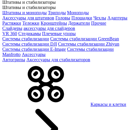
Штативы и стабилизаторы
Штативы и стабилизаторы
Штативы и моноподы
Триподы
Моноподы
Аксессуары для штативов
Головы
Площадки
Чехлы
Адаптеры
Растяжки
Тележки
Кронштейны
Держатели
Прочие
Слайдеры
аксессуары для слайдеров
VR 360
Стедикамы
Плечевые упоры
Системы стабилизации
Системы стабилизации GreenBean
Системы стабилизации DJI
Системы стабилизации Zhiyun
Системы стабилизации E-Image
Системы стабилизации
Manfrotto
Аксессуары
Автогрипы
Аксессуары для стабилизаторов
Каркасы и клетки