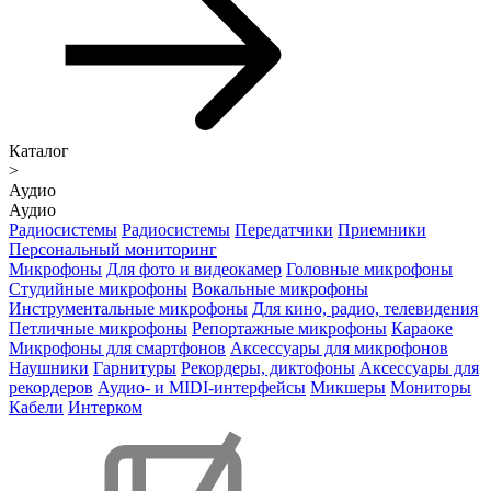
Каталог
>
Аудио
Аудио
Радиосистемы
Радиосистемы
Передатчики
Приемники
Персональный мониторинг
Микрофоны
Для фото и видеокамер
Головные микрофоны
Студийные микрофоны
Вокальные микрофоны
Инструментальные микрофоны
Для кино, радио, телевидения
Петличные микрофоны
Репортажные микрофоны
Караоке
Микрофоны для смартфонов
Аксессуары для микрофонов
Наушники
Гарнитуры
Рекордеры, диктофоны
Аксессуары для
рекордеров
Аудио- и MIDI-интерфейсы
Микшеры
Мониторы
Кабели
Интерком