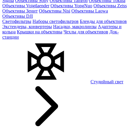
Sigma
Объективы Sony
Объективы Tamron
Объективы Tokina
Объективы Voigtlaender
Объективы YongNuo
Объективы Zeiss
Объективы Зенит
Объективы Nisi
Объективы Laowa
Объективы DJI
Светофильтры
Наборы светофильтров
Бленды для объективов
Экстендеры, конвертеры
Насадки, макролинзы
Адаптеры и
кольца
Крышки на объективы
Чехлы для объективов
Док-
станции
Студийный свет