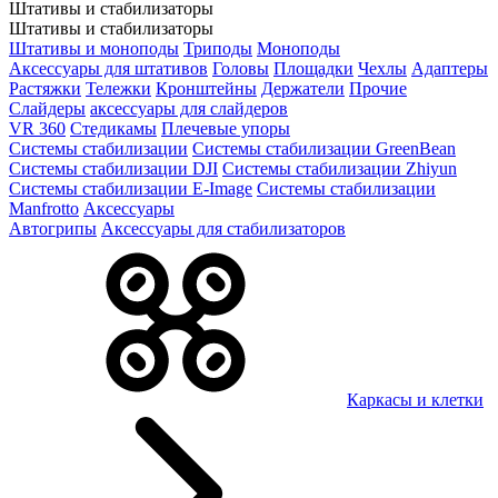
Штативы и стабилизаторы
Штативы и стабилизаторы
Штативы и моноподы
Триподы
Моноподы
Аксессуары для штативов
Головы
Площадки
Чехлы
Адаптеры
Растяжки
Тележки
Кронштейны
Держатели
Прочие
Слайдеры
аксессуары для слайдеров
VR 360
Стедикамы
Плечевые упоры
Системы стабилизации
Системы стабилизации GreenBean
Системы стабилизации DJI
Системы стабилизации Zhiyun
Системы стабилизации E-Image
Системы стабилизации
Manfrotto
Аксессуары
Автогрипы
Аксессуары для стабилизаторов
Каркасы и клетки