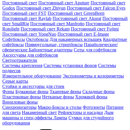
Постоянный свет
Постоянный свет Aputure
Постоянный свет
Godox
Постоянный свет Zhiyun
Постоянный свет Falcon Eyes
Постоянный свет FST
Постоянный свет GreenBeen
Постоянный свет Raylab
Постоянный свет Akurat
Постоянный
свет SmallRig
Постоянный свет Manfrotto
Постоянный свет
Rotolight
Постоянный свет Rekam
Постоянный свет Fujimi
Постоянный свет YongNuo
Постоянный свет E-Image
Софтбоксы
Октобоксы
Для накамерных вспышек
Квадратные
софтбоксы
Прямоугольные, стрипбоксы
Параболические/
сферические
Байонетныe адаптеры
Соты для софтбоксов
Аксессуары для софтбоксов
Светоотражатели
Системы крепления
Системы установки фонов
Системы
подвесов
Измерительное оборудование
Экспонометры и колориметры
Серые карты
Стойки и аксессуары для стоек
Фоны
Бумажные фоны
Тканевые фоны
Складные фоны
Пластиковые фоны
Нетканые фоны
Хромакей фоны
Виниловые фоны
Синхронизаторы
Макро-Боксы и столы
Фотозонты
Питание
для света
Накамерный свет
Рефлекторы и насадки
Дым
машины и спец-эффекты
Лампы
Сумки для студийного
оборудования