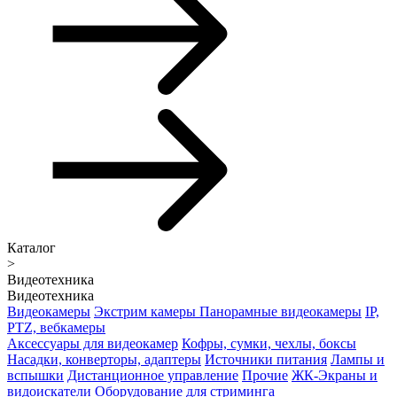
Каталог
>
Видеотехника
Видеотехника
Видеокамеры
Экстрим камеры
Панорамные видеокамеры
IP,
PTZ, вебкамеры
Аксессуары для видеокамер
Кофры, сумки, чехлы, боксы
Насадки, конверторы, адаптеры
Источники питания
Лампы и
вспышки
Дистанционное управление
Прочие
ЖК-Экраны и
видоискатели
Оборудование для стриминга