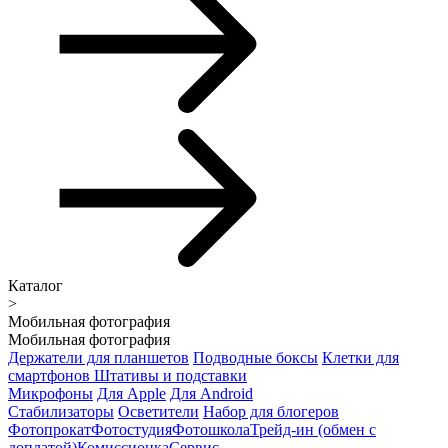
Каталог
>
Мобильная фотография
Мобильная фотография
Держатели для планшетов
Подводные боксы
Клетки для
смартфонов
Штативы и подставки
Микрофоны
Для Apple
Для Android
Стабилизаторы
Осветители
Набор для блогеров
Фотопрокат
Фотостудия
Фотошкола
Трейд-ин (обмен с
доплатой)
Комиссионка
Сервис