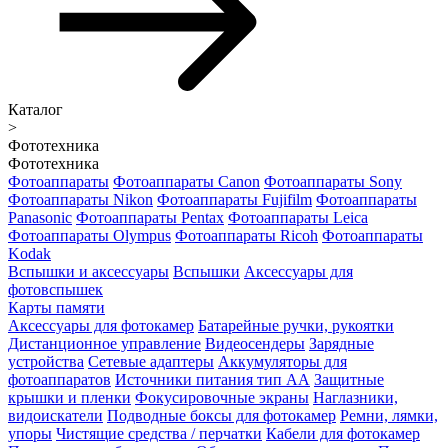
Каталог
>
Фототехника
Фототехника
Фотоаппараты
Фотоаппараты Canon
Фотоаппараты Sony
Фотоаппараты Nikon
Фотоаппараты Fujifilm
Фотоаппараты
Panasonic
Фотоаппараты Pentax
Фотоаппараты Leica
Фотоаппараты Olympus
Фотоаппараты Ricoh
Фотоаппараты
Kodak
Вспышки и аксессуары
Вспышки
Аксессуары для
фотовспышек
Карты памяти
Аксессуары для фотокамер
Батарейные ручки, рукоятки
Дистанционное управление
Видеосендеры
Зарядные
устройства
Сетевые адаптеры
Аккумуляторы для
фотоаппаратов
Источники питания тип АА
Защитные
крышки и пленки
Фокусировочные экраны
Наглазники,
видоискатели
Подводные боксы для фотокамер
Ремни, лямки,
упоры
Чистящие средства / перчатки
Кабели для фотокамер