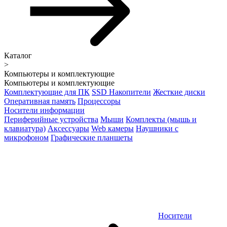
Каталог
>
Компьютеры и комплектующие
Компьютеры и комплектующие
Комплектующие для ПК
SSD Накопители
Жесткие диски
Оперативная память
Процессоры
Носители информации
Периферийные устройства
Мыши
Комплекты (мышь и
клавиатура)
Аксессуары
Web камеры
Наушники с
микрофоном
Графические планшеты
Носители