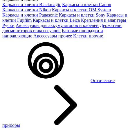
Каркасы и клетки Blackmagic
Каркасы и клетки Canon
Каркасы и клетки Nikon
Каркасы и клетки OM System
Каркасы и клетки Panasonic
Каркасы и клетки Sony
Каркасы и
клетки Fujifilm
Каркасы и клетки Leica
Крепления и адаптеры
Ручки
Аксессуары для аккумуляторов и кабелей
Держатели
для мониторов и аксессуаров
Базовые площадки и
направляющие
Аксессуары прочее
Клетки прочие
Оптические
приборы