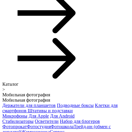
Каталог
>
Мобильная фотография
Мобильная фотография
Держатели для планшетов
Подводные боксы
Клетки для
смартфонов
Штативы и подставки
Микрофоны
Для Apple
Для Android
Стабилизаторы
Осветители
Набор для блогеров
Фотопрокат
Фотостудия
Фотошкола
Трейд-ин (обмен с
доплатой)
Комиссионка
Сервис