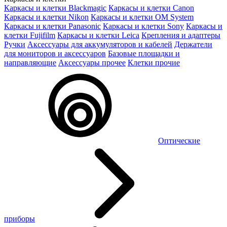
Каркасы и клетки Blackmagic
Каркасы и клетки Canon
Каркасы и клетки Nikon
Каркасы и клетки OM System
Каркасы и клетки Panasonic
Каркасы и клетки Sony
Каркасы и
клетки Fujifilm
Каркасы и клетки Leica
Крепления и адаптеры
Ручки
Аксессуары для аккумуляторов и кабелей
Держатели
для мониторов и аксессуаров
Базовые площадки и
направляющие
Аксессуары прочее
Клетки прочие
Оптические
приборы