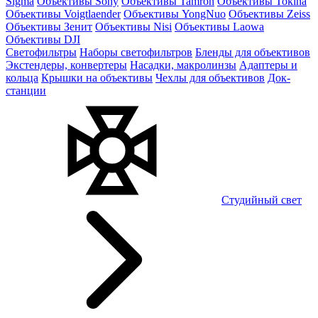
Sigma
Объективы Sony
Объективы Tamron
Объективы Tokina
Объективы Voigtlaender
Объективы YongNuo
Объективы Zeiss
Объективы Зенит
Объективы Nisi
Объективы Laowa
Объективы DJI
Светофильтры
Наборы светофильтров
Бленды для объективов
Экстендеры, конвертеры
Насадки, макролинзы
Адаптеры и
кольца
Крышки на объективы
Чехлы для объективов
Док-
станции
Студийный свет