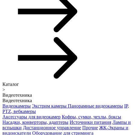
Каталог
>
Видеотехника
Видеотехника
Видеокамеры
Экстрим камеры
Панорамные видеокамеры
IP,
PTZ, вебкамеры
Аксессуары для видеокамер
Кофры, сумки, чехлы, боксы
Насадки, конверторы, адаптеры
Источники питания
Лампы и
вспышки
Дистанционное управление
Прочие
ЖК-Экраны и
видоискатели
Оборудование для стриминга