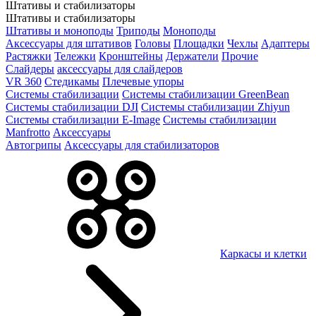
Штативы и стабилизаторы
Штативы и стабилизаторы
Штативы и моноподы
Триподы
Моноподы
Аксессуары для штативов
Головы
Площадки
Чехлы
Адаптеры
Растяжки
Тележки
Кронштейны
Держатели
Прочие
Слайдеры
аксессуары для слайдеров
VR 360
Стедикамы
Плечевые упоры
Системы стабилизации
Системы стабилизации GreenBean
Системы стабилизации DJI
Системы стабилизации Zhiyun
Системы стабилизации E-Image
Системы стабилизации
Manfrotto
Аксессуары
Автогрипы
Аксессуары для стабилизаторов
Каркасы и клетки