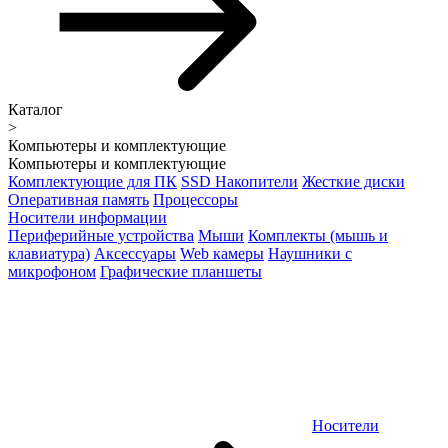
Каталог
>
Компьютеры и комплектующие
Компьютеры и комплектующие
Комплектующие для ПК
SSD Накопители
Жесткие диски
Оперативная память
Процессоры
Носители информации
Периферийные устройства
Мыши
Комплекты (мышь и
клавиатура)
Аксессуары
Web камеры
Наушники с
микрофоном
Графические планшеты
Носители