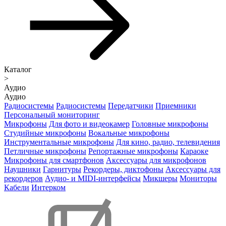
Каталог
>
Аудио
Аудио
Радиосистемы
Радиосистемы
Передатчики
Приемники
Персональный мониторинг
Микрофоны
Для фото и видеокамер
Головные микрофоны
Студийные микрофоны
Вокальные микрофоны
Инструментальные микрофоны
Для кино, радио, телевидения
Петличные микрофоны
Репортажные микрофоны
Караоке
Микрофоны для смартфонов
Аксессуары для микрофонов
Наушники
Гарнитуры
Рекордеры, диктофоны
Аксессуары для
рекордеров
Аудио- и MIDI-интерфейсы
Микшеры
Мониторы
Кабели
Интерком