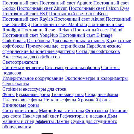
Постоянный свет
Постоянный свет Aputure
Постоянный свет
Godox
Постоянный свет Zhiyun
Постоянный свет Falcon Eyes
Постоянный свет FST
Постоянный свет GreenBeen
Постоянный свет Raylab
Постоянный свет Akurat
Постоянный
свет SmallRig
Постоянный свет Manfrotto
Постоянный свет
Rotolight
Постоянный свет Rekam
Постоянный свет Fujimi
Постоянный свет YongNuo
Постоянный свет E-Image
Софтбоксы
Октобоксы
Для накамерных вспышек
Квадратные
софтбоксы
Прямоугольные, стрипбоксы
Параболические/
сферические
Байонетныe адаптеры
Соты для софтбоксов
Аксессуары для софтбоксов
Светоотражатели
Системы крепления
Системы установки фонов
Системы
подвесов
Измерительное оборудование
Экспонометры и колориметры
Серые карты
Стойки и аксессуары для стоек
Фоны
Бумажные фоны
Тканевые фоны
Складные фоны
Пластиковые фоны
Нетканые фоны
Хромакей фоны
Виниловые фоны
Синхронизаторы
Макро-Боксы и столы
Фотозонты
Питание
для света
Накамерный свет
Рефлекторы и насадки
Дым
машины и спец-эффекты
Лампы
Сумки для студийного
оборудования