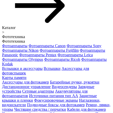
Каталог
>
Фототехника
Фототехника
Фотоаппараты
Фотоаппараты Canon
Фотоаппараты Sony
Фотоаппараты Nikon
Фотоаппараты Fujifilm
Фотоаппараты
Panasonic
Фотоаппараты Pentax
Фотоаппараты Leica
Фотоаппараты Olympus
Фотоаппараты Ricoh
Фотоаппараты
Kodak
Вспышки и аксессуары
Вспышки
Аксессуары для
фотовспышек
Карты памяти
Аксессуары для фотокамер
Батарейные ручки, рукоятки
Дистанционное управление
Видеосендеры
Зарядные
устройства
Сетевые адаптеры
Аккумуляторы для
фотоаппаратов
Источники питания тип АА
Защитные
крышки и пленки
Фокусировочные экраны
Наглазники,
видоискатели
Подводные боксы для фотокамер
Ремни, лямки,
упоры
Чистящие средства / перчатки
Кабели для фотокамер